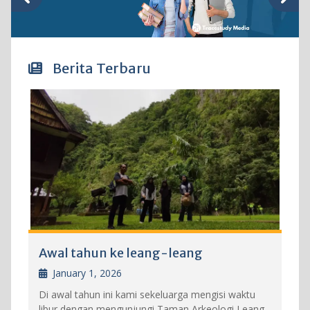
Berita Terbaru
Awal tahun ke leang-leang
January 1, 2026
Di awal tahun ini kami sekeluarga mengisi waktu
libur dengan mengunjungi Taman Arkeologi Leang-