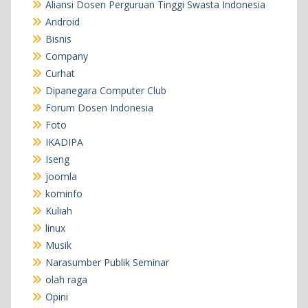
Aliansi Dosen Perguruan Tinggi Swasta Indonesia
Android
Bisnis
Company
Curhat
Dipanegara Computer Club
Forum Dosen Indonesia
Foto
IKADIPA
Iseng
joomla
kominfo
Kuliah
linux
Musik
Narasumber Publik Seminar
olah raga
Opini