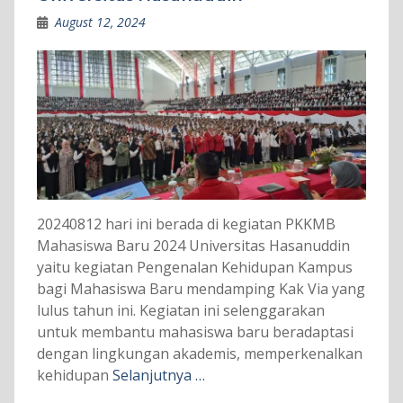
August 12, 2024
20240812 hari ini berada di kegiatan PKKMB
Mahasiswa Baru 2024 Universitas Hasanuddin
yaitu kegiatan Pengenalan Kehidupan Kampus
bagi Mahasiswa Baru mendamping Kak Via yang
lulus tahun ini. Kegiatan ini selenggarakan
untuk membantu mahasiswa baru beradaptasi
dengan lingkungan akademis, memperkenalkan
kehidupan
Selanjutnya …