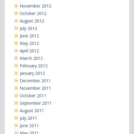
November 2012
October 2012
August 2012
July 2012
June 2012
May 2012
April 2012
March 2012
February 2012
January 2012
December 2011
November 2011
October 2011
September 2011
August 2011
July 2011
June 2011
May 2011