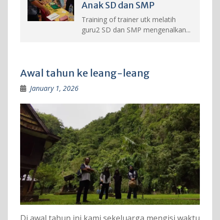
Anak SD dan SMP
Training of trainer utk melatih
guru2 SD dan SMP mengenalkan...
Awal tahun ke leang-leang
January 1, 2026
Di awal tahun ini kami sekeluarga mengisi waktu