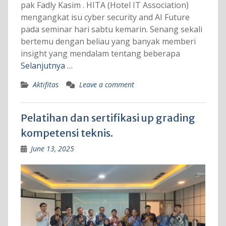
pak Fadly Kasim . HITA (Hotel IT Association)
mengangkat isu cyber security and AI Future
pada seminar hari sabtu kemarin. Senang sekali
bertemu dengan beliau yang banyak memberi
insight yang mendalam tentang beberapa
Selanjutnya …
Aktifitas
Leave a comment
Pelatihan dan sertifikasi up grading
kompetensi teknis.
June 13, 2025