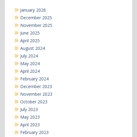
January 2026
December 2025
November 2025
June 2025
April 2025
August 2024
July 2024
May 2024
April 2024
February 2024
December 2023
November 2023
October 2023
July 2023
May 2023
April 2023
February 2023