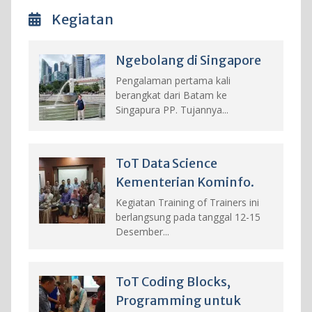
Kegiatan
Ngebolang di Singapore
Pengalaman pertama kali
berangkat dari Batam ke
Singapura PP. Tujannya...
ToT Data Science
Kementerian Kominfo.
Kegiatan Training of Trainers ini
berlangsung pada tanggal 12-15
Desember...
ToT Coding Blocks,
Programming untuk