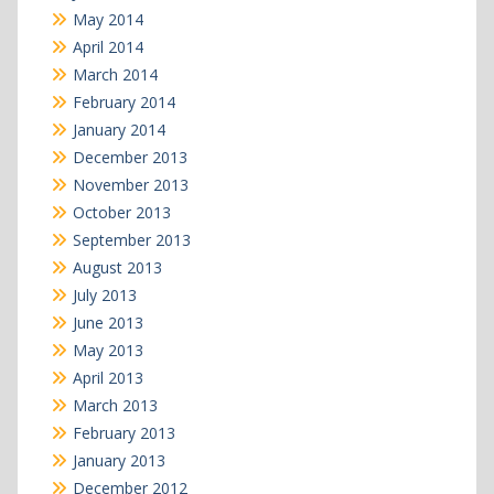
May 2014
April 2014
March 2014
February 2014
January 2014
December 2013
November 2013
October 2013
September 2013
August 2013
July 2013
June 2013
May 2013
April 2013
March 2013
February 2013
January 2013
December 2012