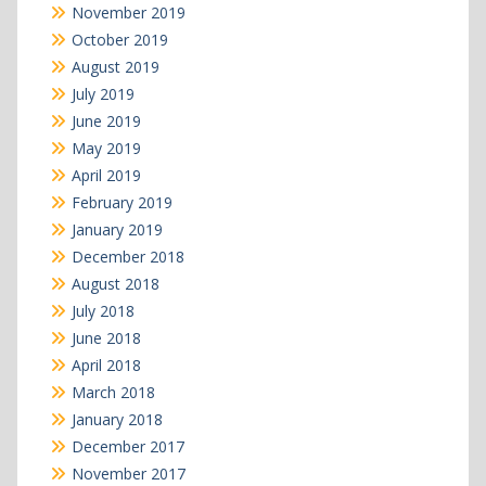
November 2019
October 2019
August 2019
July 2019
June 2019
May 2019
April 2019
February 2019
January 2019
December 2018
August 2018
July 2018
June 2018
April 2018
March 2018
January 2018
December 2017
November 2017